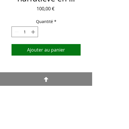
Prix
100,00 €
Quantité
*
Ajouter au panier
Termes et conditions
Information légale
Confidentialité et cookies
Identification